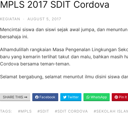
MPLS 2017 SDIT Cordova
KEGIATAN
·
AUGUST 5, 2017
Mencintai siswa dan siswi sejak awal jumpa, dan menuntun
bersahaja ini.
Alhamdulillah rangkaian Masa Pengenalan Lingkungan Sekola
baru yang kemarin terlihat takut dan malu, bahkan masih 
Cordova bersama teman-teman.
Selamat bergabung, selamat menuntut ilmu disini siswa d
SHARE THIS
Facebook
Twitter
WhatsApp
Pin It
TAGS:
#MPLS
#SDIT
#SDIT CORDOVA
#SEKOLAH ISLA