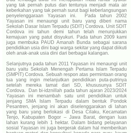
yang tak pernah putus dan tentunya menjadi mata air
keberkahan yang tak pernah surut bagi keberlangsungan
penyelenggaraan Yayasan ini.
Pada tahun 2002
Yayasan ini menaungi unit baru yang diberi nama
Sekolah Dasar Islam Terpadu (SDIT) Cordova. Unit SDIT
Cordova ini tahun demi tahun telah menunjukkan
kemajuan yang patut disyukuri.
Pada tahun 2009 kami
juga membuka PAUD Amanah Bunda sebagai sarana
pendidikan usia dini bagi warga sekitar yang dapat diikuti
oleh anak-anak usia dini dari berbagai kalangan.
Selanjutnya pada tahun 2011 Yayasan ini menaungi unit
baru yaitu Sekolah Menengah Pertama Islam Terpadu
(SMPIT) Cordova. Sebuah respon atas permintaan orang
tua yang ingin melanjutkan pendidikan puta-putrinya
setelah mereka tamat dari SD, khususunya SDIT
Cordova.
Dan bi-idznillah pada tahun ajaran 2023/2024
Yayasan ini menambah satu unit pendidikan untuk
jenjang SMA Islam Terpadu dalam bentuk Pondok
Pesantren, jenjang ini akan diselenggarakan di lahan
yang baru yang berlokasi di Desa Cilaku, Kecamatan
Tenjo, Kabupaten Bogor – Jawa Barat, dengan luas
lahan kurang lebih 1 hektar.
Dalam bidang pelayanan
sosial Yayasan ini juga bergerak dalam hal memberikan