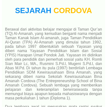
SEJARAH
CORDOVA
Berawal dari aktivitas belajar mengajar di Taman Qur’an
(TQ) Al-Amanah, yang kemudian berganti nama menjadi
Taman Kanak Islam Al-amanah, juga Taman Pendidikan
Al-Quran (TPA) Al-Amanah yang dimulai tahun 1992,
pada tahun 1997 dibentuklah sebuah Yayasan yang
diberi nama Yayasan Pendidikan Islam dan Sosial
(YPIS) Harapan Umat Pondok Jati. Yayasan ini didirikan
oleh para pendidik dan pemerhati sosial yaitu KH. Romli
Sian Mair Lc, MA., Rusmini S.Pd.I, Mugeni S.Pd.I, dan
Abas M.Pd. Di tahun itu pula (1997) berdirilah Lembaga
Pendidikan SDM Kewirausahaan Bina Amanah, yang
sekarang diberi nama Sekolah Kewirausahaan Bina
Amanah Cordova (The Entrepreneurship School of Bina
Amanah Cordova). Sebuah lembaga yang memberikan
pelajaran dan keterampilan berwiraswasta tanpa
memungut biaya apapun kepada mahasiswanya dengan
masa perkuliahan 1 tahun (Diploma 1).
Dua lembaga awal ini merupakan mata rantai syukur