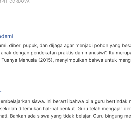
MPIT CORDOVA
ndemi
irami, diberi pupuk, dan dijaga agar menjadi pohon yang b
nak dengan pendekatan praktis dan manusiwi”. Itu merupak
g Tuanya Manusia (2015), menyimpulkan bahwa untuk me
r
belajarkan siswa. Ini berarti bahwa bila guru bertindak m
sekolah ditemukan hal-hal berikut. Guru telah mengajar den
 hati. Bahkan ada siswa yang tidak belajar. Guru bingung 