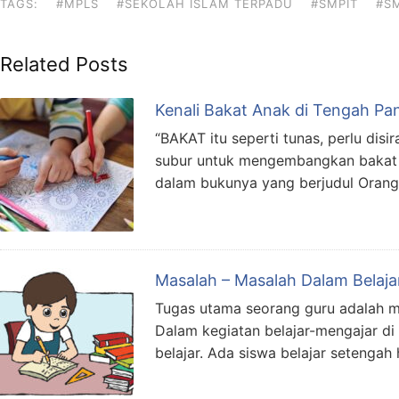
TAGS:
#MPLS
#SEKOLAH ISLAM TERPADU
#SMPIT
#S
Related Posts
Kenali Bakat Anak di Tengah Pa
“BAKAT itu seperti tunas, perlu dis
subur untuk mengembangkan bakat a
dalam bukunya yang berjudul Oran
Masalah – Masalah Dalam Belaja
Tugas utama seorang guru adalah mem
Dalam kegiatan belajar-mengajar di 
belajar. Ada siswa belajar setengah