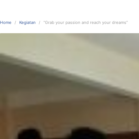
Home
Kegiatan
“Grab your passion and reach your dreams”