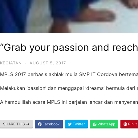
“Grab your passion and reac
KEGIATAN
·
AUGUST 5, 2017
MPLS 2017 berbasis akhlak mulia SMP IT Cordova bertema
Melakukan ‘passion’ dan menggapai ‘dreams’ bermula dari 
Alhamdulillah acara MPLS ini berjalan lancar dan menyen
SHARE THIS
Facebook
Twitter
WhatsApp
Pin It