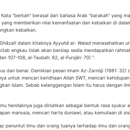
n”. Kata “berkah” berasal dari bahasa Arab “barakah” yang
u yang memberikan nilai kemanfaatan dan kebaikan di dalam
angkan kebaikan.
-Ghāzalī dalam kitabnya
Ayyuh
ā
a
l- Walad
menasehatkan un
 kitab engkau tidak akan bersiap sedia mendapatkan rahm
an 107-108, al-Taubah: 82, al-Furqān: 70) ”.
dan benar. Demikian pesan Imam Az-Zarnūji (1981: 32) 
a untuk mencari keridhaan Allah SWT, mencari kehidupan a
n Islam. Sebab kelanggengan Islam itu harus dengan ilmu
daknya juga diniatkan sebagai bentuk rasa syukur atas
an manusia, mencari harta duniawi, atau kemuliaan di sis
enuntut ilmu dan orang tuanya terhadap ilmu dan orang y