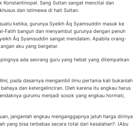
nstantinopel. Sang Sultan sangat mencitai dan
usus dan istimewa di hati Sultan.
suatu ketika, gurunya Syeikh Āq Syamsuddin masuk ke
 al-Fatih bangun dan menyambut gurunya dengan penuh
yeikh Āq Syamsuddin sangat mendalam. Apabila orang-
tangan aku yang bergetar.
ampingnya ada seorang guru yang hebat yang ditempatkan
‘Ilmi,
pada dasarnya mengambil ilmu pertama kali bukanlah
 bahaya dan ketergelinciran. Oleh karena itu engkau harus
 Hendaknya gurumu menjadi sosok yang engkau hormati,
uan, janganlah engkau menganggapnya jatuh harga dirinya
h yang bisa terbebas secara total dari kesalahan?. (Abu