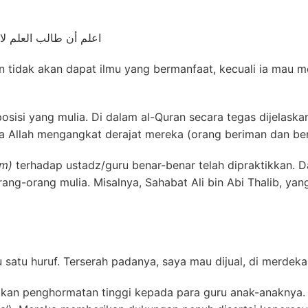
اعلم أن طالب العلم لا ي
n tidak akan dapat ilmu yang bermanfaat, kecuali ia mau 
 yang mulia. Di dalam al-Quran secara tegas dijelaskan
ga Allah mengangkat derajat mereka (orang beriman dan beri
īm)
terhadap ustadz/guru benar-benar telah dipraktikkan. Da
orang-orang mulia. Misalnya, Sahabat Ali bin Abi Thalib, y
satu huruf. Terserah padanya, saya mau dijual, di merdek
kan penghormatan tinggi kepada para guru anak-anaknya. 