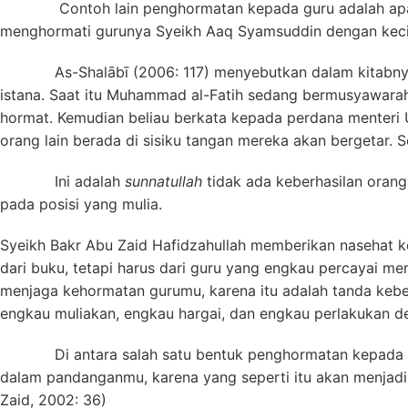
Contoh lain penghormatan kepada guru adalah apa yang
menghormati gurunya Syeikh Aaq Syamsuddin dengan kecin
As-Shalābī (2006: 117) menyebutkan dalam kitabn
istana. Saat itu Muhammad al-Fatih sedang bermusyawara
hormat. Kemudian beliau berkata kepada perdana menteri
orang lain berada di sisiku tangan mereka akan bergetar. 
Ini adalah
sunnatullah
tidak ada keberhasilan oran
pada posisi yang mulia.
Syeikh Bakr Abu Zaid Hafidzahullah memberikan nasehat k
dari buku, tetapi harus dari guru yang engkau percayai me
menjaga kehormatan gurumu, karena itu adalah tanda keb
engkau muliakan, engkau hargai, dan engkau perlakukan d
Di antara salah satu bentuk penghormatan kepada guru a
dalam pandanganmu, karena yang seperti itu akan menjadi 
Zaid, 2002: 36)