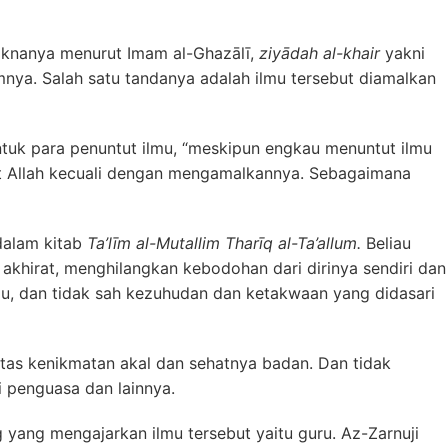
 maknanya menurut Imam al-Ghazālī,
ziyādah al-khair
yakni
nya. Salah satu tandanya adalah ilmu tersebut diamalkan
tuk para penuntut ilmu, “meskipun engkau menuntut ilmu
at Allah kecuali dengan mengamalkannya. Sebagaimana
dalam kitab
Ta’līm al-Mutallim
Tharīq al-Ta’allum
.
Beliau
khirat, menghilangkan kebodohan dari dirinya sendiri dan
, dan tidak sah kezuhudan dan ketakwaan yang didasari
 kenikmatan akal dan sehatnya badan. Dan tidak
i penguasa dan lainnya.
ang mengajarkan ilmu tersebut yaitu guru. Az-Zarnuji