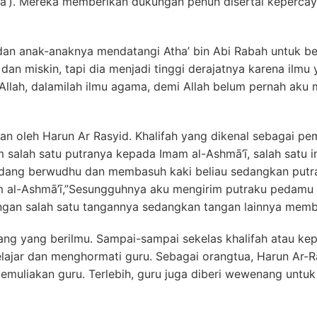
’). Mereka memberikan dukungan penuh disertai kepercay
dan anak-anaknya mendatangi Atha’ bin Abi Rabah untuk be
dan miskin, tapi dia menjadi tinggi derajatnya karena ilmu
llah, dalamilah ilmu agama, demi Allah belum pernah aku m
n oleh Harun Ar Rasyid. Khalifah yang dikenal sebagai pe
m salah satu putranya kepada Imam al-Ashmā’ī, salah satu 
dang berwudhu dan membasuh kaki beliau sedangkan putrany
m al-Ashmā’ī,”Sesungguhnya aku mengirim putraku pedamu
gan salah satu tangannya sedangkan tangan lainnya membe
ang berilmu. Sampai-sampai sekelas khalifah atau kepa
elajar dan menghormati guru. Sebagai orangtua, Harun Ar
 memuliakan guru. Terlebih, guru juga diberi wewenang unt