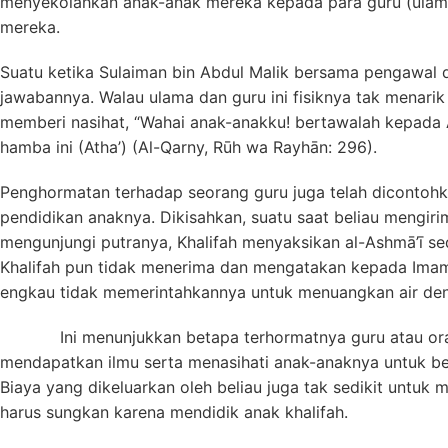
menyekolahkan anak-anak mereka kepada para guru (ulama
mereka.
Suatu ketika Sulaiman bin Abdul Malik bersama pengawal 
jawabannya. Walau ulama dan guru ini fisiknya tak menarik 
memberi nasihat, “Wahai anak-anakku! bertawalah kepada A
hamba ini (Atha’) (Al-Qarny, Rūh wa Rayhān: 296).
Penghormatan terhadap seorang guru juga telah dicontohka
pendidikan anaknya. Dikisahkan, suatu saat beliau mengiri
mengunjungi putranya, Khalifah menyaksikan al-Ashmā’ī se
Khalifah pun tidak menerima dan mengatakan kepada Ima
engkau tidak memerintahkannya untuk menuangkan air den
Ini menunjukkan betapa terhormatnya guru atau orang y
mendapatkan ilmu serta menasihati anak-anaknya untuk b
Biaya yang dikeluarkan oleh beliau juga tak sedikit untuk
harus sungkan karena mendidik anak khalifah.