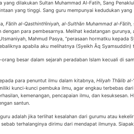
 dilakukan Sultan Muhammad Al-Fatih, Sang Penakluk Ko
taan yang tinggi. Sang guru mempunyai kedudukan yang kh
ya,
F
ā
tih al-Qasthinth
ī
niyah, al-Sulth
ā
n Muhammad al-F
ā
tih,
h dengan para pembesarnya. Melihat kedatangan gurunya,
 Utsmaniyah, Mahmud Pasya, “perasaan hormatku kepada S
Sebaliknya apabila aku melihatnya (Syeikh Āq Syamsuddin) 
g-orang besar dalam sejarah peradaban Islam kecuali di s
epada para penuntut ilmu dalam kitabnya,
Hilyah Th
ā
lib al-
miliki kunci-kunci pembuka ilmu, agar engkau terbebas dari
erhasilan, kemenangan, pencapaian ilmu, dan kesuksesan.
engan santun.
dalah jika terlihat kesalahan dari gurumu atau kekelir
sebab terhalanginya dirimu dari mendapat ilmunya. Siapaka