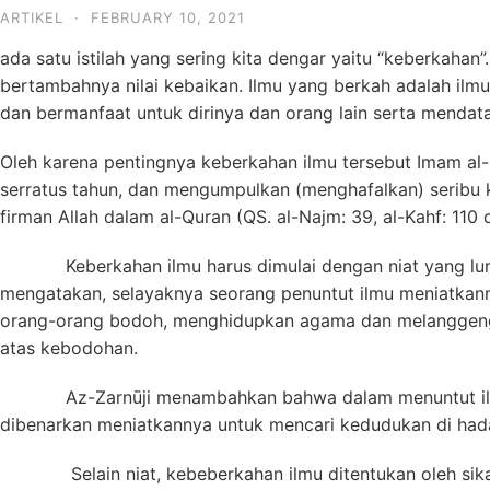
ARTIKEL
·
FEBRUARY 10, 2021
ada satu istilah yang sering kita dengar yaitu “keberkaha
bertambahnya nilai kebaikan. Ilmu yang berkah adalah ilm
dan bermanfaat untuk dirinya dan orang lain serta mendat
Oleh karena pentingnya keberkahan ilmu tersebut Imam al
serratus tahun, dan mengumpulkan (menghafalkan) seribu
firman Allah dalam al-Quran (QS. al-Najm: 39, al-Kahf: 110 d
Keberkahan ilmu harus dimulai dengan niat yang lurus 
mengatakan, selayaknya seorang penuntut ilmu meniatkanny
orang-orang bodoh, menghidupkan agama dan melanggengka
atas kebodohan.
Az-Zarnūji menambahkan bahwa dalam menuntut ilmu hen
dibenarkan meniatkannya untuk mencari kedudukan di hadap
Selain niat, kebeberkahan ilmu ditentukan oleh sikap p