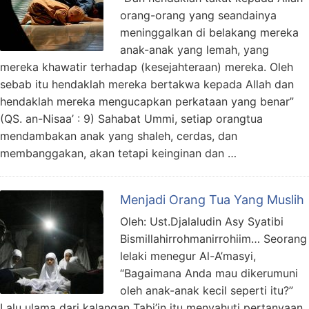
orang-orang yang seandainya
meninggalkan di belakang mereka
anak-anak yang lemah, yang
mereka khawatir terhadap (kesejahteraan) mereka. Oleh
sebab itu hendaklah mereka bertakwa kepada Allah dan
hendaklah mereka mengucapkan perkataan yang benar”
(QS. an-Nisaa’ : 9) Sahabat Ummi, setiap orangtua
mendambakan anak yang shaleh, cerdas, dan
membanggakan, akan tetapi keinginan dan …
Menjadi Orang Tua Yang Muslih
Oleh: Ust.Djalaludin Asy Syatibi
Bismillahirrohmanirrohiim… Seorang
lelaki menegur Al-A’masyi,
“Bagaimana Anda mau dikerumuni
oleh anak-anak kecil seperti itu?”
Lalu ulama dari kalangan Tabi’in itu menyahuti pertanyaan